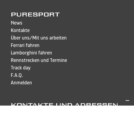
PURESPORT
News
Kontakte
Über uns/Mit uns arbeiten
Ferrari fahren
Lamborghini fahren
Rennstrecken und Termine
Track day
F.A.Q.
Anmelden
KONTAKTE UND ADRESSEN
Puresport Sagl
Via Cappellino Sora, 6
CH-6855 Stabio