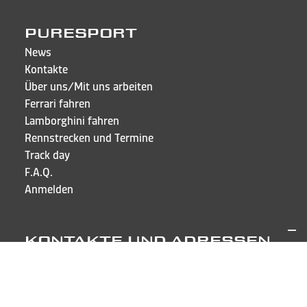
PURESPORT
News
Kontakte
Über uns/Mit uns arbeiten
Ferrari fahren
Lamborghini fahren
Rennstrecken und Termine
Track day
F.A.Q.
Anmelden
KONTAKTE UND ADRESSEN
Puresport Sagl
Via Cappellino Sora, 6
CH-6855 Stabio