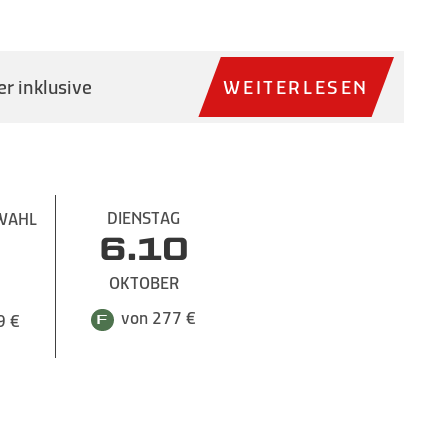
r inklusive
WEITERLESEN
DIENSTAG
WAHL
6.10
OKTOBER
von 277 €
9 €