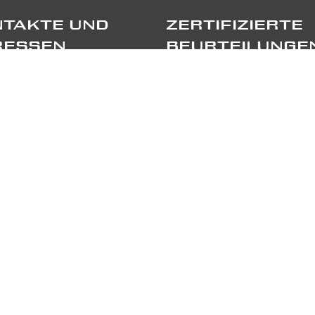
TAKTE UND
ZERTIFIZIERTE
RESSEN
BEURTEILUNGE
port Sagl
TRIPADVISOR
ppellino Sora, 6
55 Stabio
TRUSTPILOT
41 91 697 5520
GE UNS
RTNERS