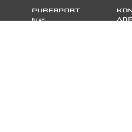
PURESPORT
KON
News
AD
Kontakte
Pures
Über uns/Mit uns arbeiten
Via Ca
Ferrari fahren
CH-68
Lamborghini fahren
TEL
+
Rennstrecken und Termine
FOL
Track day
F.A.Q.
Anmelden
PA