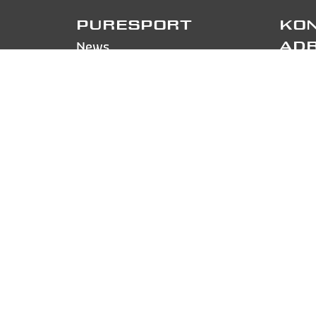
PURESPORT
KON
News
AD
Kontakte
Pures
Über uns/Mit uns arbeiten
Via Ca
Ferrari fahren
CH-68
Lamborghini fahren
TEL
+
Rennstrecken und Termine
FOL
Track day
F.A.Q.
Anmelden
PA