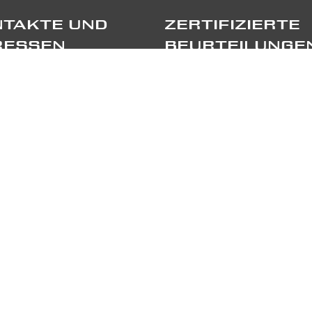
TAKTE UND
ZERTIFIZIERTE
RESSEN
BEURTEILUNGE
port Sagl
TRIPADVISOR
ppellino Sora, 6
55 Stabio
TRUSTPILOT
41 91 697 5520
GE UNS
RTNERS