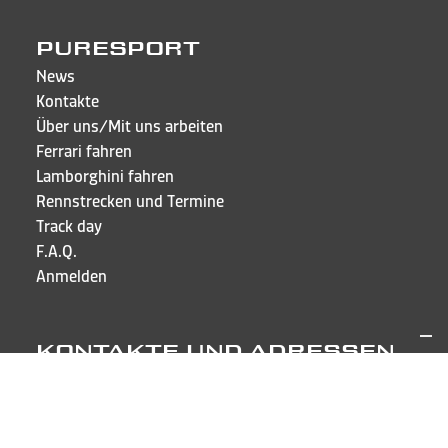
PURESPORT
News
Kontakte
Über uns/Mit uns arbeiten
Ferrari fahren
Lamborghini fahren
Rennstrecken und Termine
Track day
F.A.Q.
Anmelden
KONTAKTE UND ADRESSEN
Puresport Sagl
Via Cappellino Sora, 6
CH-6855 Stabio