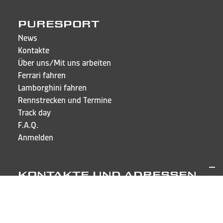
PURESPORT
News
Kontakte
Über uns/Mit uns arbeiten
Ferrari fahren
Lamborghini fahren
Rennstrecken und Termine
Track day
F.A.Q.
Anmelden
KONTAKTE UND ADRESSEN
Puresport Sagl
Via Cappellino Sora, 6
CH-6855 Stabio