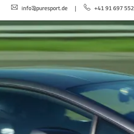
info@puresport.de
|
+41 91 697 55