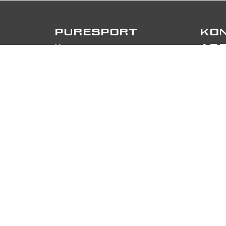
PURESPORT
KON
News
AD
Kontakte
Pures
Über uns/Mit uns arbeiten
Via Ca
Ferrari fahren
CH-68
Lamborghini fahren
TEL
+
Rennstrecken und Termine
FOL
Track day
F.A.Q.
Anmelden
PA