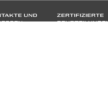
TAKTE UND
ZERTIFIZIERTE
RESSEN
BEURTEILUNGE
port Sagl
TRIPADVISOR
ppellino Sora, 6
55 Stabio
TRUSTPILOT
41 91 697 5520
GE UNS
RTNERS