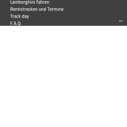
Lamborghini fahren
Rennstrecken und Termine
Track day
F.A.Q.
Anmelden
KONTAKTE UND ADRESSEN
Puresport Sagl
Via Cappellino Sora, 6
CH-6855 Stabio
TEL
+41 91 697 5520
BLEIB AUF DEM
LAUFENDEN!
Abonniere jetzt unseren Newsletter und erhalte 5 €
Rabatt!