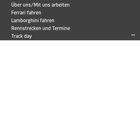
Über uns/Mit uns arbeiten
Ferrari fahren
Lamborghini fahren
Rennstrecken und Termine
Track day
F.A.Q.
Anmelden
KONTAKTE UND ADRESSEN
Puresport Sagl
Via Cappellino Sora, 6
CH-6855 Stabio
TEL
+41 91 697 5520
BLEIB AUF DEM