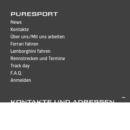
PURESPORT
News
Kontakte
Über uns/Mit uns arbeiten
Ferrari fahren
Lamborghini fahren
Rennstrecken und Termine
Track day
F.A.Q.
Anmelden
KONTAKTE UND ADRESSEN
Puresport Sagl
Via Cappellino Sora, 6
CH-6855 Stabio