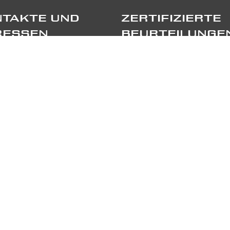
TAKTE UND
ZERTIFIZIERTE
RESSEN
BEURTEILUNGE
port Sagl
TRIPADVISOR
ppellino Sora, 6
55 Stabio
TRUSTPILOT
41 91 697 5520
GE UNS
RTNERS