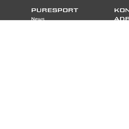
PURESPORT
KON
News
AD
Kontakte
Pures
Über uns/Mit uns arbeiten
Via Ca
Ferrari fahren
CH-68
Lamborghini fahren
TEL
+
Rennstrecken und Termine
FOL
Track day
F.A.Q.
Anmelden
PA