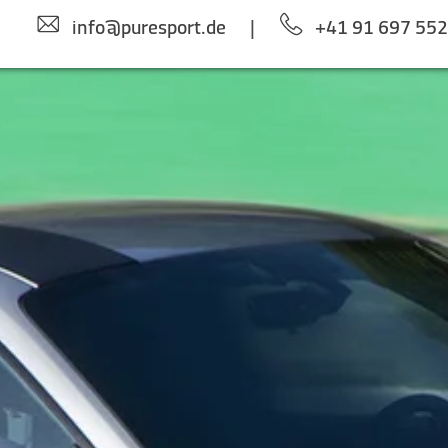
info@puresport.de
|
+41 91 697 55