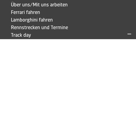
Über uns/Mit uns arbeiten
Ferrari fahren
Lamborghini fahren
Rennstrecken und Termine
Track day
F.A.Q.
Anmelden
KONTAKTE UND ADRESSEN
Puresport Sagl
Via Cappellino Sora, 6
CH-6855 Stabio
TEL
+41 91 697 5520
BLEIB AUF DEM