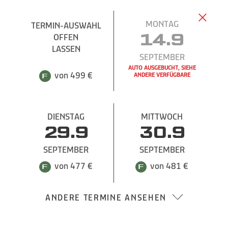
MONTAG
TERMIN-AUSWAHL
TERMIN-AUSWAHL
OFFEN
OFFEN
14.9
LASSEN
LASSEN
SEPTEMBER
AUTO AUSGEBUCHT, SIEHE
von 499 €
von 499 €
ANDERE VERFÜGBARE
DIENSTAG
MITTWOCH
29.9
30.9
SEPTEMBER
SEPTEMBER
von 477 €
von 481 €
ANDERE TERMINE ANSEHEN