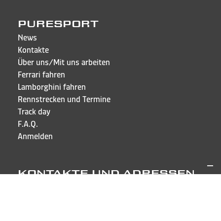
PURESPORT
News
Kontakte
Über uns/Mit uns arbeiten
Ferrari fahren
Lamborghini fahren
Rennstrecken und Termine
Track day
F.A.Q.
Anmelden
KONTAKTE UND ADRESSEN
Puresport Sagl
Via Cappellino Sora, 6
CH-6855 Stabio