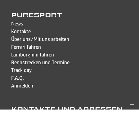
PURESPORT
News
Kontakte
Über uns/Mit uns arbeiten
Ferrari fahren
Lamborghini fahren
Rennstrecken und Termine
Track day
F.A.Q.
Anmelden
KONTAKTE UND ADRESSEN
Puresport Sagl
Via Cappellino Sora, 6
CH-6855 Stabio